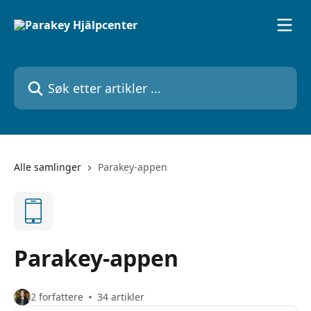
Gå til hovedinnhold
Søk etter artikler ...
Alle samlinger
Parakey-appen
Parakey-appen
2 forfattere
34 artikler