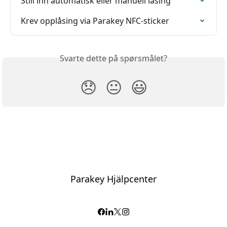
Still inn automatisk eller manuell låsing
Krev opplåsing via Parakey NFC-sticker
Svarte dette på spørsmålet?
😞
😐
😃
Parakey Hjälpcenter