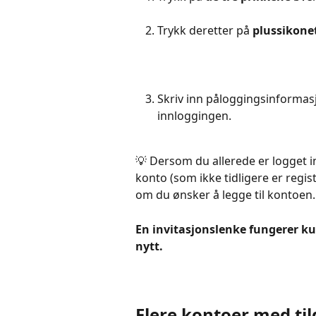
Trykk deretter på 
plussikonet
Skriv inn påloggingsinformasj
innloggingen.
💡 Dersom du allerede er logget i
konto (som ikke tidligere er regis
om du ønsker å legge til kontoen.
En invitasjonslenke fungerer ku
nytt.
Flere kontoer med ti