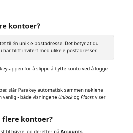
re kontoer?
et til én unik e-postadresse. Det betyr at du 
har blitt invitert med ulike e-postadresser.
key-appen for å slippe å bytte konto ved å logge 
ntoer, slår Parakey automatisk sammen nøklene 
 vanlig - både visningene 
Unlock
 og 
Places
 viser 
l flere kontoer?
st til høyre, og deretter på 
Accounts
.