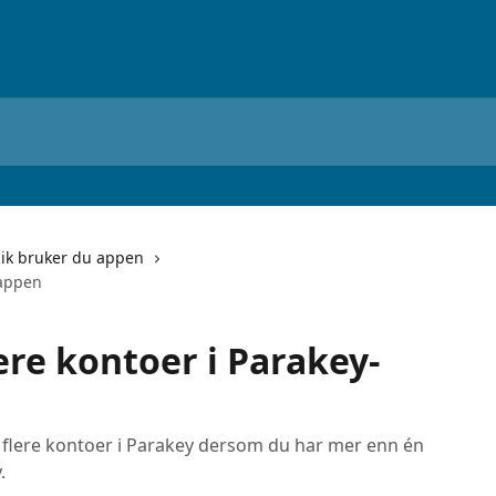
lik bruker du appen
-appen
ere kontoer i Parakey-
er flere kontoer i Parakey dersom du har mer enn én
.