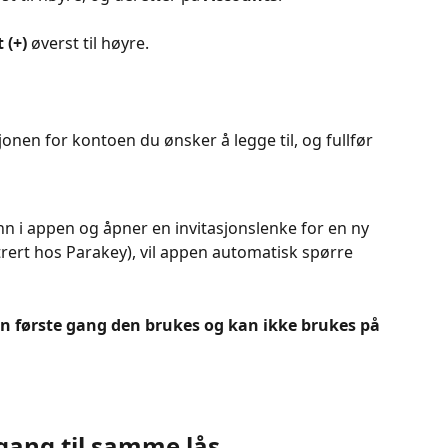
 (+)
 øverst til høyre.
onen for kontoen du ønsker å legge til, og fullfør 
nn i appen og åpner en invitasjonslenke for en ny 
trert hos Parakey), vil appen automatisk spørre 
n første gang den brukes og kan ikke brukes på 
lgang til samme lås