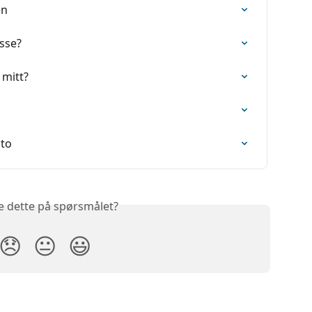
en
sse?
 mitt?
nto
e dette på spørsmålet?
😞
😐
😃