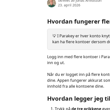
Skrevet av
Jonas Arvidsson
23. april 2026
Hvordan fungerer fle
💡 I Parakey er hver konto knytt
kan ha flere kontoer dersom du 
Logg inn med flere kontoer i Para
inn og ut.
Når du er logget inn på flere ko
dine. Appen fungerer akkurat som
innhold fra alle kontoene dine.
Hvordan legger jeg ti
Trykk på 
de tre prikkene
 øver