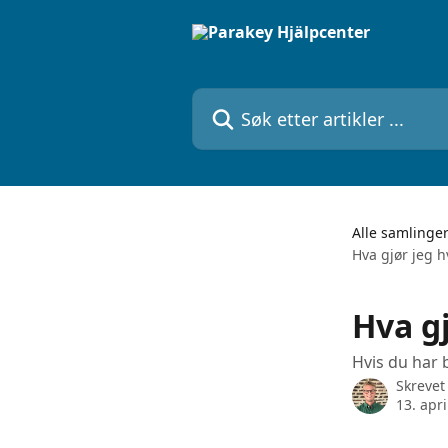
Gå til hovedinnhold
Søk etter artikler ...
Alle samlinge
Hva gjør jeg h
Hva gj
Hvis du har 
Skrevet
13. apri