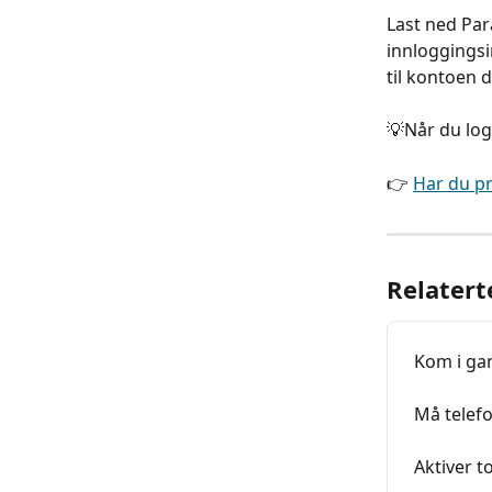
Last ned Pa
innloggingsin
til kontoen 
💡Når du log
👉 
Har du p
Relatert
Kom i ga
Må telefo
Aktiver t