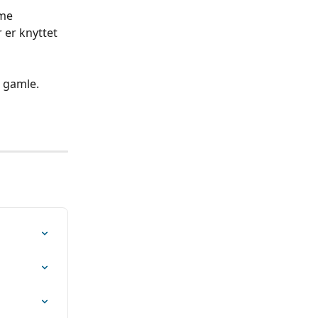
me 
 er knyttet 
n gamle.