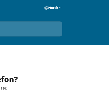
Norsk
efon?
før.