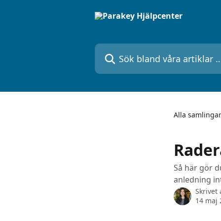
Hoppa till huvudinnehåll
Sök bland våra artiklar …
Alla samlinga
Radera
Så här gör d
anledning int
Skrivet
14 maj 