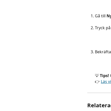
Gå till 
Ny
Tryck på
Bekräfta
💡 
Tips!
 
👉 
Läs v
Relatera