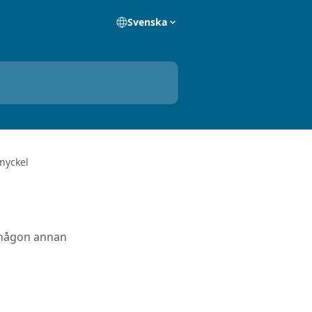
Svenska
 nyckel
v någon annan