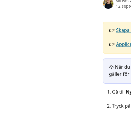
Skrivet
12 sep
👉 
Skapa
👉 
Applic
💡 När du
gäller fö
Gå till 
Ny
Tryck på