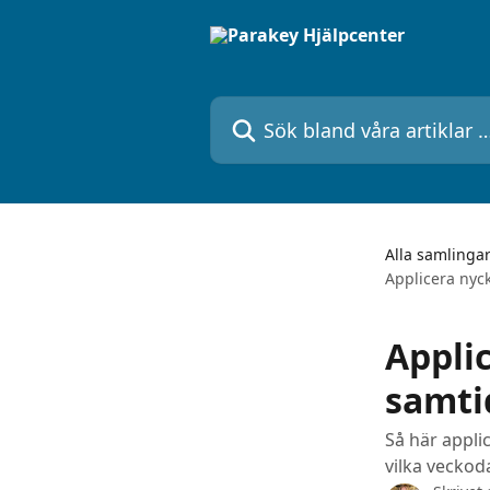
Hoppa till huvudinnehåll
Sök bland våra artiklar …
Alla samlinga
Applicera nyc
Appli
samti
Så här appli
vilka veckod