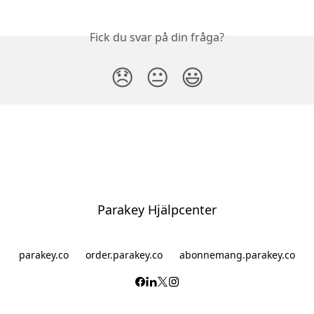
Fick du svar på din fråga?
😞
😐
😃
Parakey Hjälpcenter
parakey.co
order.parakey.co
abonnemang.parakey.co