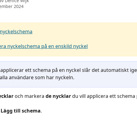
 av
Denice Wijk
tember 2024
 nyckelschema
era nyckelschema på en enskild nyckel
 applicerar ett schema på en nyckel slår det automatiskt i
r alla användare som har nyckeln.
cklar
 och markera 
de nycklar
 du vill applicera ett schema 
 
Lägg till schema
.