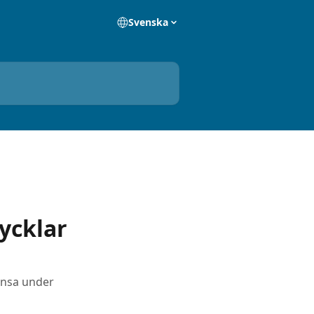
Svenska
ycklar
ränsa under