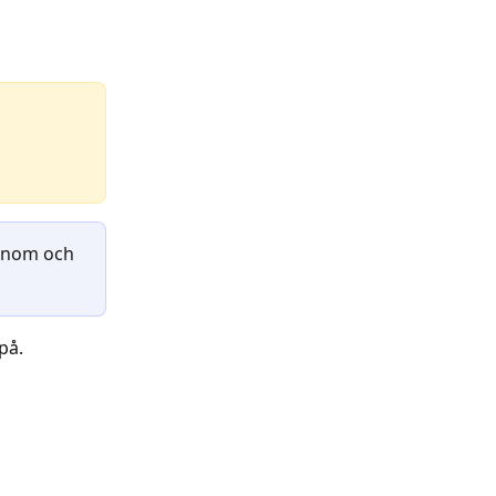
genom och 
på.