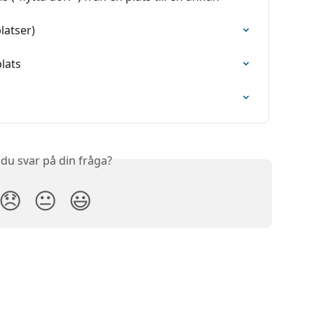
latser)
plats
 du svar på din fråga?
😞
😐
😃