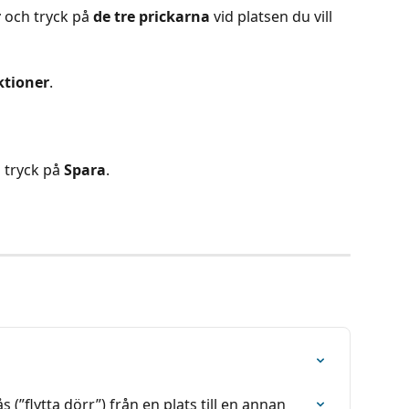
r
 och tryck på 
de tre prickarna
 vid platsen du vill 
ktioner
.
 tryck på 
Spara
.
 (”flytta dörr”) från en plats till en annan