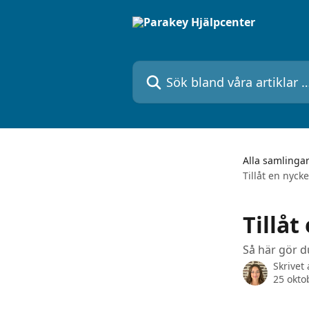
Hoppa till huvudinnehåll
Sök bland våra artiklar …
Alla samlinga
Tillåt en nyck
Tillåt
Så här gör d
Skrivet
25 okto