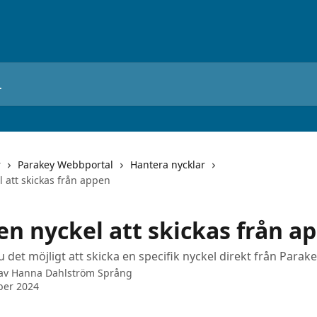
r
Parakey Webbportal
Hantera nycklar
el att skickas från appen
 en nyckel att skickas från a
u det möjligt att skicka en specifik nyckel direkt från Parak
 av
Hanna Dahlström Språng
ber 2024