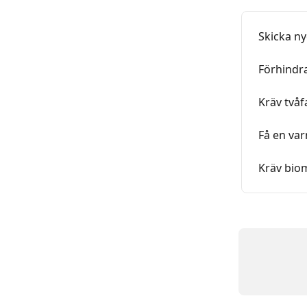
Skicka ny
Förhindr
Kräv tvåf
Få en var
Kräv biom