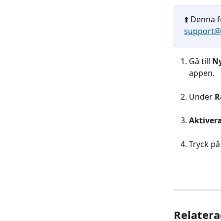
⬆️ Denna f
support@
Gå till 
Ny
appen.
Under 
R
Aktiver
Tryck på
Relatera