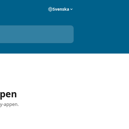
Svenska
ppen
ey-appen.