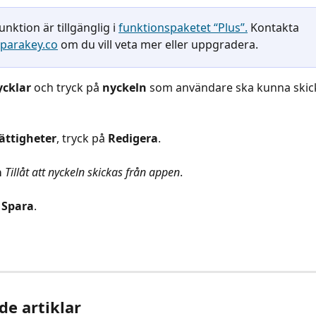
unktion är tillgänglig i 
funktionspaketet “Plus”.
 Kontakta 
parakey.co
 om du vill veta mer eller uppgradera.
cklar
 och tryck på 
nyckeln
 som användare ska kunna skick
ättigheter
, tryck på 
Redigera
.
a
Tillåt att nyckeln skickas från appen
.
 
Spara
.
de artiklar