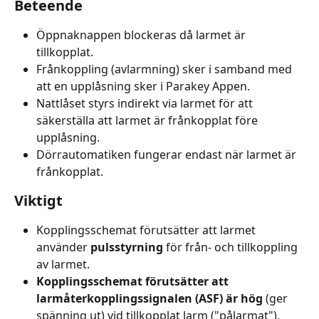
Beteende
Öppnaknappen blockeras då larmet är 
tillkopplat.
Frånkoppling (avlarmning) sker i samband med 
att en upplåsning sker i Parakey Appen.
Nattlåset styrs indirekt via larmet för att 
säkerställa att larmet är frånkopplat före 
upplåsning.
Dörrautomatiken fungerar endast när larmet är 
frånkopplat.
Viktigt
Kopplingsschemat förutsätter att larmet 
använder 
pulsstyrning
 för från- och tillkoppling 
av larmet.
Kopplingsschemat förutsätter att 
larmåterkopplingssignalen (ASF) är hög
 (ger 
spänning ut) vid tillkopplat larm ("pålarmat").