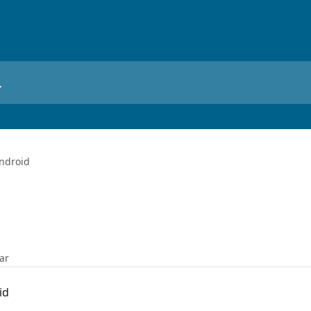
ndroid
lar
id