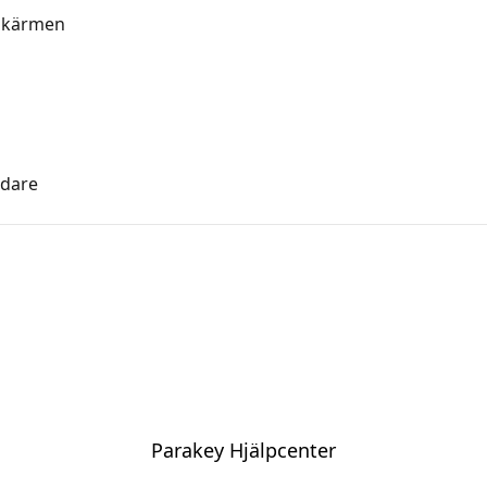
sskärmen
ndare
Parakey Hjälpcenter