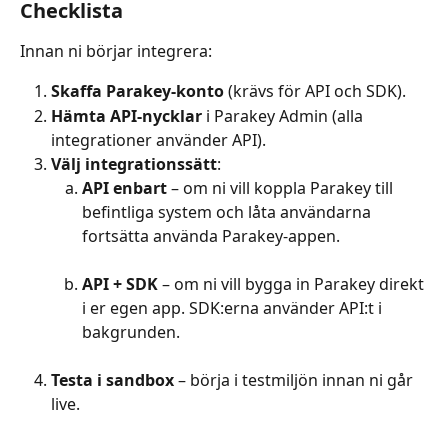
Checklista
Innan ni börjar integrera: 
Skaffa Parakey-konto
 (krävs för API och SDK).
Hämta API-nycklar
 i Parakey Admin (alla 
integrationer använder API).
Välj integrationssätt
:
API enbart
 – om ni vill koppla Parakey till 
befintliga system och låta användarna 
fortsätta använda Parakey-appen.
API + SDK
 – om ni vill bygga in Parakey direkt 
i er egen app. SDK:erna använder API:t i 
bakgrunden.
Testa i sandbox
 – börja i testmiljön innan ni går 
live.