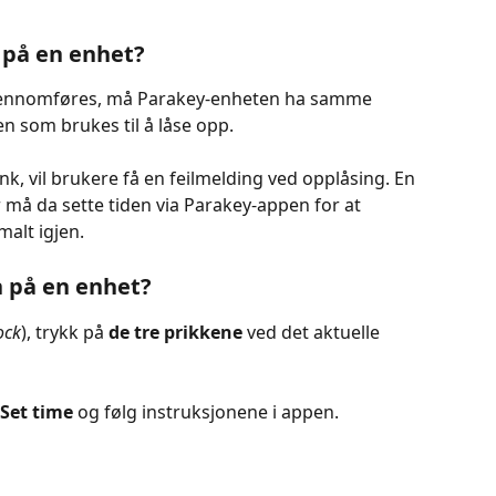
 på en enhet?
gjennomføres, må Parakey-enheten ha samme 
en som brukes til å låse opp.
k, vil brukere få en feilmelding ved opplåsing. En 
ør må da sette tiden via Parakey-appen for at 
alt igjen.
 på en enhet?
ock
), trykk på 
de tre prikkene
 ved det aktuelle 
Set time
 og følg instruksjonene i appen.