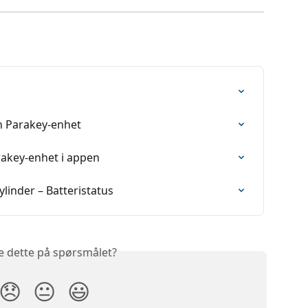
 Parakey-enhet
arakey-enhet i appen
linder – Batteristatus
e dette på spørsmålet?
😞
😐
😃