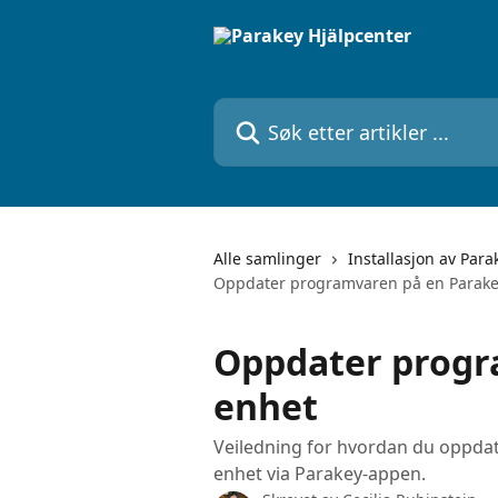
Gå til hovedinnhold
Søk etter artikler ...
Alle samlinger
Installasjon av Para
Oppdater programvaren på en Parake
Oppdater progr
enhet
Veiledning for hvordan du oppda
enhet via Parakey-appen.