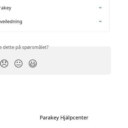
rakey
sveiledning
e dette på spørsmålet?
😞
😐
😃
Parakey Hjälpcenter