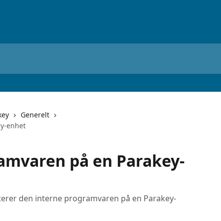
key
Generelt
y-enhet
amvaren på en Parakey-
terer den interne programvaren på en Parakey-