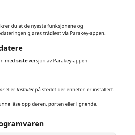
rer du at de nyeste funksjonene og 
pdateringen gjøres trådløst via Parakey-appen.
datere
fon med
 siste
 versjon av Parakey-appen.
or 
eller 
Installer
 på stedet der enheten er installert.
unne låse opp døren, porten eller lignende.
programvaren