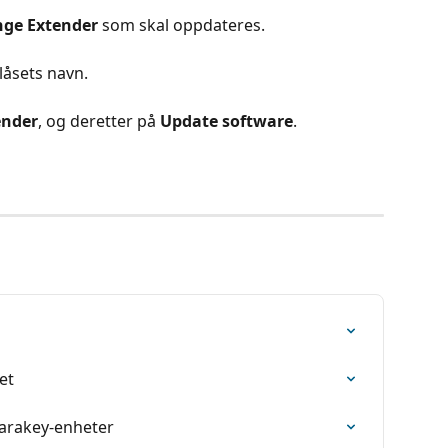
ge Extender
 som skal oppdateres.
 låsets navn.
ender
, og deretter på 
Update software
.
et
Parakey-enheter