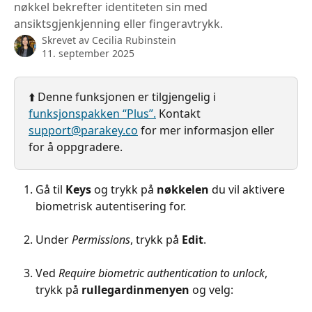
nøkkel bekrefter identiteten sin med
ansiktsgjenkjenning eller fingeravtrykk.
Skrevet av
Cecilia Rubinstein
11. september 2025
⬆️ Denne funksjonen er tilgjengelig i 
funksjonspakken “Plus”.
 Kontakt 
support@parakey.co
 for mer informasjon eller 
for å oppgradere.
Gå til 
Keys 
og trykk på 
nøkkelen
 du vil aktivere 
biometrisk autentisering for.
Under 
Permissions
, trykk på 
Edit
.
Ved
 Require biometric authentication to unlock
, 
trykk på 
rullegardinmenyen
 og velg: