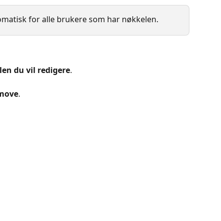
tomatisk for alle brukere som har nøkkelen.
en du vil redigere
.
emove
.