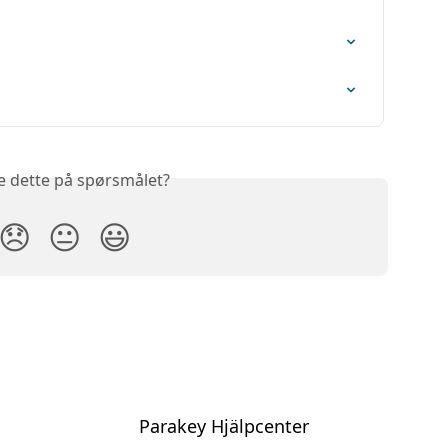
e dette på spørsmålet?
😞
😐
😃
Parakey Hjälpcenter