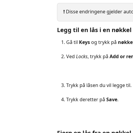
❗️ Disse endringene gjelder au
Legg til en lås i en nøkkel
Gå til 
Keys 
og trykk på 
nøkkel
Ved 
Locks
, trykk på 
Add or r
Trykk på låsen du vil legge til.
Trykk deretter på 
Save
.
Fjern en lås fra en nøkkel