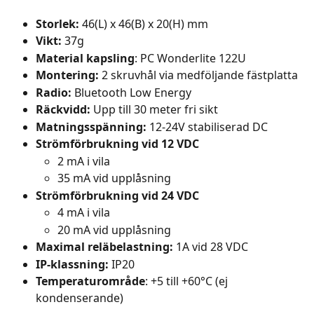
Storlek: 
46(L) x 46(B) x 20(H) mm
Vikt:
 37g
Material kapsling
: PC Wonderlite 122U
Montering: 
2 skruvhål via medföljande fästplatta
Radio:
 Bluetooth Low Energy
Räckvidd: 
Upp till 30 meter fri sikt
Matningsspänning:
 12-24V stabiliserad DC
Strömförbrukning vid 12 VDC
2 mA i vila
35 mA vid upplåsning
Strömförbrukning vid 24 VDC
4 mA i vila
20 mA vid upplåsning
Maximal reläbelastning: 
1A vid 28 VDC
IP-klassning: 
IP20
Temperaturområde
: +5 till +60°C (ej 
kondenserande)