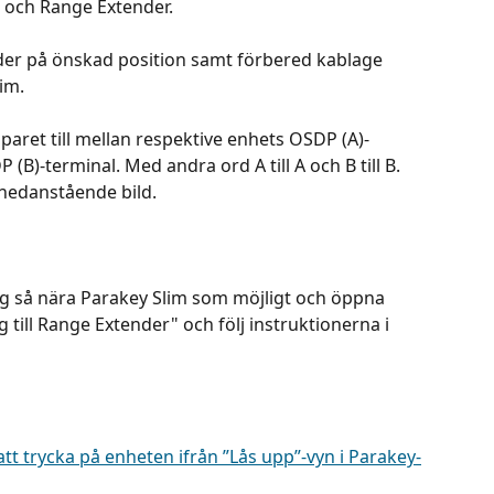
m och Range Extender.
er på önskad position samt förbered kablage 
im. 
aret till mellan respektive enhets OSDP (A)-
(B)-terminal. Med andra ord A till A och B till B. 
 nedanstående bild.
 dig så nära Parakey Slim som möjligt och öppna 
till Range Extender" och följ instruktionerna i 
tt trycka på enheten ifrån ”Lås upp”-vyn i Parakey-