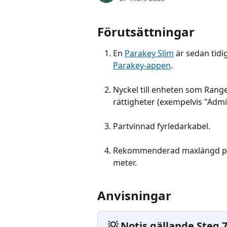
Förutsättningar
En 
Parakey Slim
 är sedan tidi
Parakey-appen
. 
Nyckel till enheten som Range
rättigheter (exempelvis "Admin
Partvinnad fyrledarkabel.
Rekommenderad maxlängd på k
meter.
Anvisningar
💡 Notis gällande Steg 7 