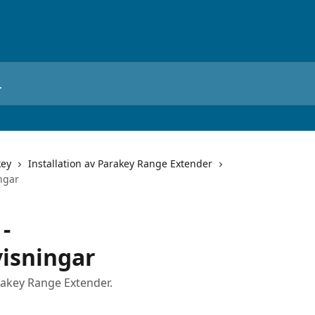
key
Installation av Parakey Range Extender
ngar
-
visningar
arakey Range Extender.