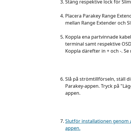
Stäng respektive lock för Sli
Placera Parakey Range Extend
mellan Range Extender och Sl
Koppla ena partvinnade kabelp
terminal samt respektive OSDP 
Koppla därefter in + och -. Se
Slå på strömtillförseln, ställ
Parakey-appen. Tryck på "Lägg 
appen.
Slutför installationen genom a
appen.