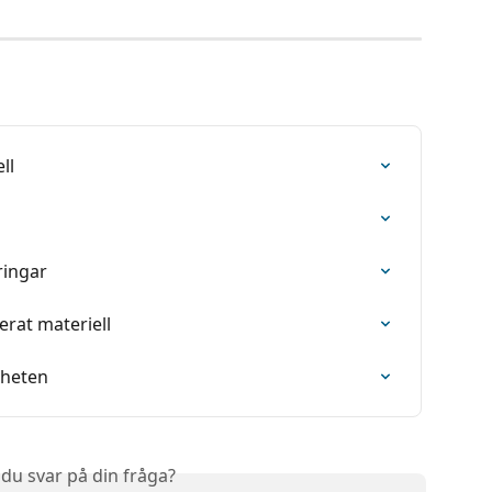
ll
ringar
rat materiell
nheten
 du svar på din fråga?