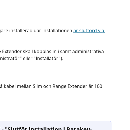
gare installerad där installationen 
är slutförd via 
 Extender skall kopplas in i samt administrativa 
istratör" eller "Installatör").
abel mellan Slim och Range Extender är 100 
- "Slutför installation i Parakey-