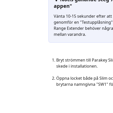
appen"
Vänta 10-15 sekunder efter at
genomför en "Testupplåsning" i
Range Extender behöver några
mellan varandra.
Bryt strömmen till Parakey Sl
skede i installationen.
Öppna locket både på Slim och
brytarna namngivna "SW1" för