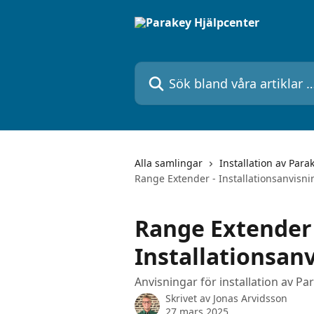
Hoppa till huvudinnehåll
Sök bland våra artiklar …
Alla samlingar
Installation av Para
Range Extender - Installationsanvisni
Range Extender 
Installationsan
Anvisningar för installation av P
Skrivet av
Jonas Arvidsson
27 mars 2025