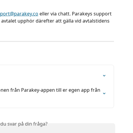
port@parakey.co
 eller via chatt. Parakeys support 
talet upphör därefter att gälla vid avtalstidens 
en från Parakey-appen till er egen app från 
 du svar på din fråga?