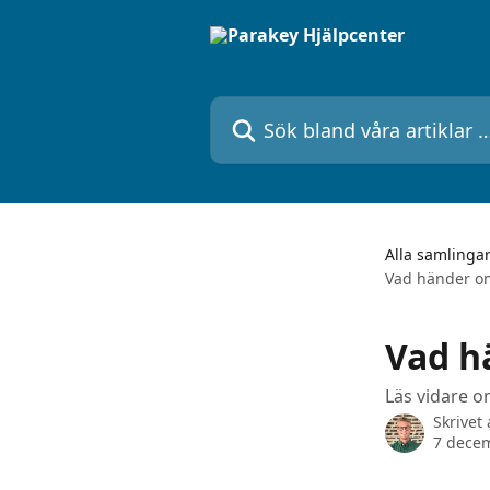
Hoppa till huvudinnehåll
Sök bland våra artiklar …
Alla samlinga
Vad händer om 
Vad h
Läs vidare o
Skrivet
7 dece