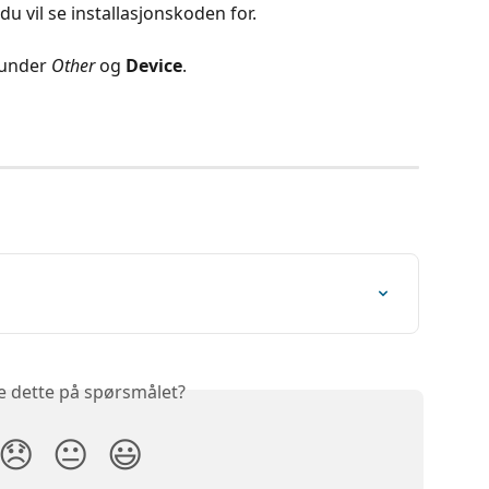
du vil se installasjonskoden for.
 under
 Other
 og
 Device
.
e dette på spørsmålet?
😞
😐
😃