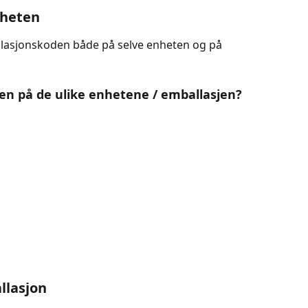
nheten
allasjonskoden både på selve enheten og på 
den på de ulike enhetene / emballasjen?
allasjon