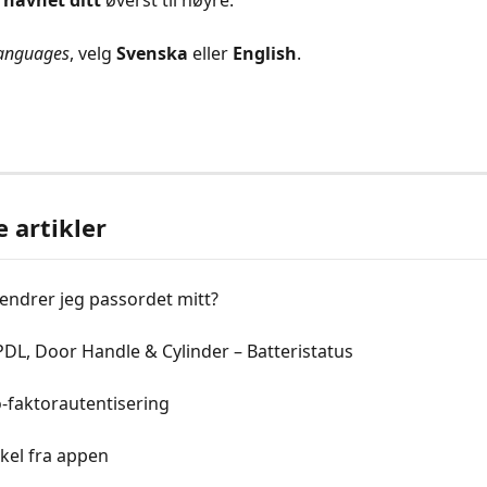
 
navnet ditt
 øverst til høyre.
anguages
, velg 
Svenska
 eller 
English
.
e artikler
endrer jeg passordet mitt?
DL, Door Handle & Cylinder – Batteristatus
o-faktorautentisering
kel fra appen