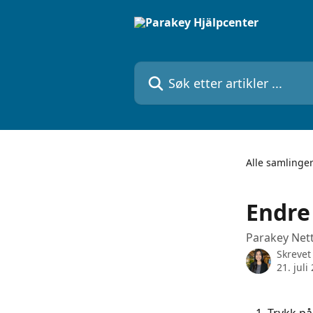
Gå til hovedinnhold
Søk etter artikler ...
Alle samlinge
Endre
Parakey Nett
Skrevet
21. juli