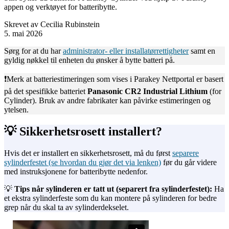
appen og verktøyet for batteribytte.
Skrevet av
Cecilia Rubinstein
5. mai 2026
Sørg for at du har
administrator- eller installatørrettigheter
samt en
gyldig nøkkel til enheten du ønsker å bytte batteri på.
❗️Merk at batteriestimeringen som vises i Parakey Nettportal er basert
på det spesifikke batteriet
Panasonic CR2 Industrial Lithium
(for
Cylinder). Bruk av andre fabrikater kan påvirke estimeringen og
ytelsen.
💡 Sikkerhetsrosett installert?
Hvis det er installert en sikkerhetsrosett, må du først
separere
sylinderfestet (se hvordan du gjør det via lenken)
før du går videre
med instruksjonene for batteribytte nedenfor.
💡
Tips når sylinderen er tatt ut (separert fra sylinderfestet):
Ha
et ekstra sylinderfeste som du kan montere på sylinderen for bedre
grep når du skal ta av sylinderdekselet.