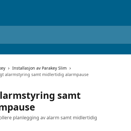
key
Installasjon av Parakey Slim
agt alarmstyring samt midlertidig alarmpause
 alarmstyring samt
armpause
ollere planlegging av alarm samt midlertidig