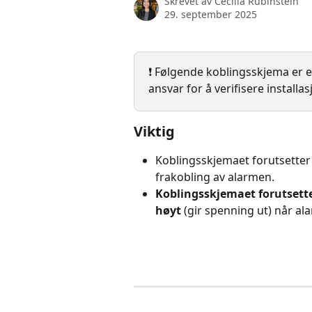
Skrevet av
Cecilia Rubinstein
29. september 2025
❗️ Følgende koblingsskjema er et
ansvar for å verifisere install
Viktig
Koblingsskjemaet forutsetter
frakobling av alarmen.
Koblingsskjemaet forutsette
høyt
 (gir spenning ut) når ala