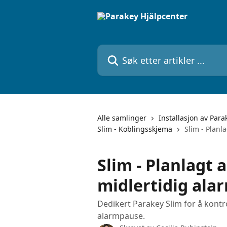
Gå til hovedinnhold
Søk etter artikler ...
Alle samlinger
Installasjon av Para
Slim - Koblingsskjema
Slim - Planl
Slim - Planlagt
midlertidig al
Dedikert Parakey Slim for å kontr
alarmpause.