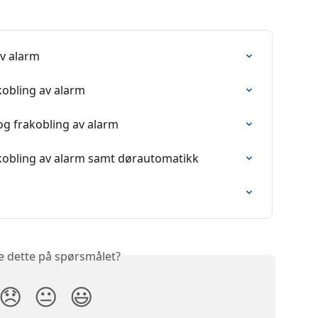
av alarm
kobling av alarm
 og frakobling av alarm
akobling av alarm samt dørautomatikk
e dette på spørsmålet?
😞
😐
😃