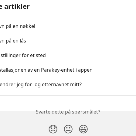
e artikler
vn på en nøkkel
n på en lås
stillinger for et sted
nstallasjonen av en Parakey-enhet i appen
ndrer jeg for- og etternavnet mitt?
Svarte dette på spørsmålet?
😞
😐
😃