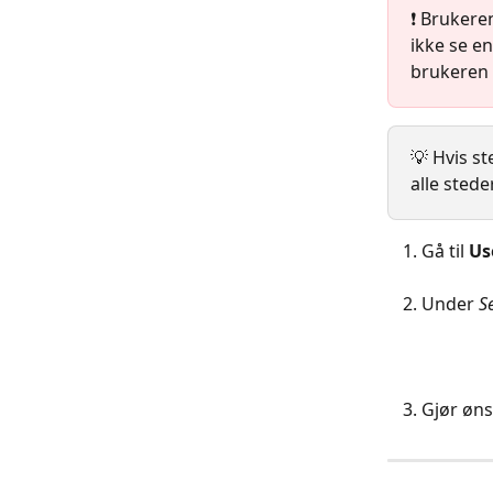
❗️ Brukere
ikke se en
brukeren s
💡 Hvis st
alle stede
Gå til 
Us
Under 
S
Gjør øns