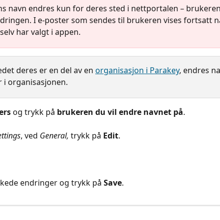
ns navn endres kun for deres sted i nettportalen – brukeren 
dringen. I e-poster som sendes til brukeren vises fortsatt n
elv har valgt i appen.
edet deres er en del av en 
organisasjon i Parakey
, endres na
r i organisasjonen.
ers
 og trykk på 
brukeren du vil endre navnet på
.
ettings
, ved 
General, 
trykk på 
Edit
.
kede endringer og trykk på 
Save
.