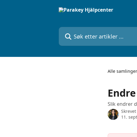
Gå til hovedinnhold
Søk etter artikler ...
Alle samlinge
Endre
Slik endrer 
Skrevet
11. sep