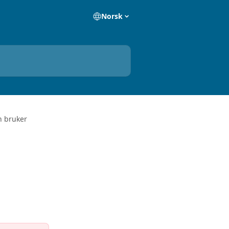
Norsk
n bruker