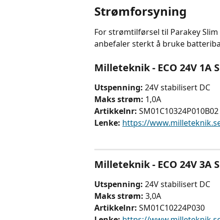
Strømforsyning
For strømtilførsel til Parakey Slim
anbefaler sterkt å bruke batteri
Milleteknik - ECO 24V 1A S
Utspenning:
 24V stabilisert DC
Maks strøm:
 1,0A
Artikkelnr: 
SM01C10324P010B02
Lenke:
https://www.milleteknik.s
Milleteknik - ECO 24V 3A S
Utspenning:
 24V stabilisert DC
Maks strøm:
 3,0A
Artikkelnr: 
SM01C10224P030
Lenke:
https://www.milleteknik.s