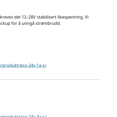
 kreves det 12–28V stabilisert likespenning. Vi 
backup for å unngå strømbrudd.
e/produkt/eco-24v-1a-s/
e/produkt/eco-24v-3a-s/