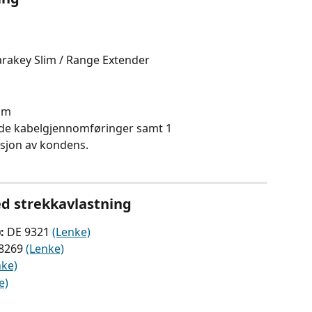
arakey Slim / Range Extender
 mm
de kabelgjennomføringer samt 1 
sjon av kondens.
d strekkavlastning
:
 DE 9321 
(Lenke)
8269 
(Lenke)
nke)
e)