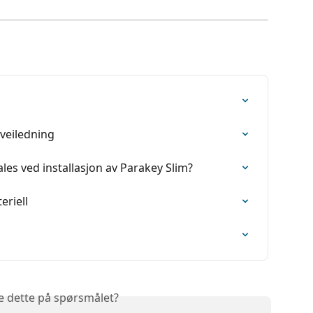
sveiledning
ales ved installasjon av Parakey Slim?
eriell
e dette på spørsmålet?