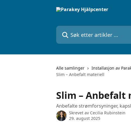
Gå til hovedinnhold
Søk etter artikler ...
Alle samlinger
Installasjon av Para
Slim – Anbefalt materiell
Slim – Anbefalt 
Anbefalte strømforsyninger, kapsl
Skrevet av
Cecilia Rubinstein
29. august 2025