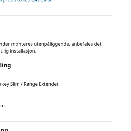
ender monteres utenpåliggende, anbefales det 
lig installasjon.
ling
rakey Slim / Range Extender
 mm
ing